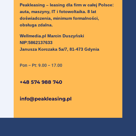
Peakleasing – leasing dla firm w całej Polsce:
auta, maszyny, IT i fotowoltaika. 8 lat
doświadczenia, minimum formalności,
obsługa zdalna.
Wellmedia.pl Marcin Duszyński
NIP:5862137633
Janusza Korczaka 5a/7, 81-473 Gdynia
Pon – Pt: 9.00 – 17.00
+48 574 988 740
info@peakleasing.pl